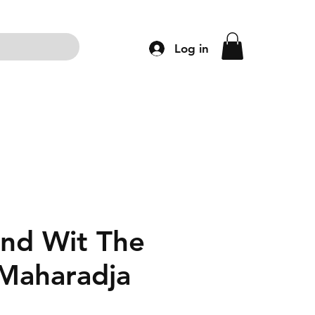
Log in
ng
Accessoires
Schoenen
Kleding
nd Wit The
 Maharadja