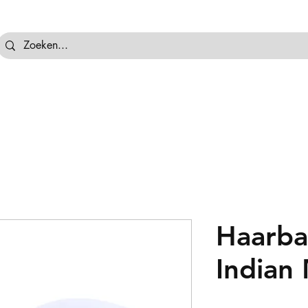
tassen
Hockeyballen
Hockeykeeper
Beschermi
Haarba
Indian