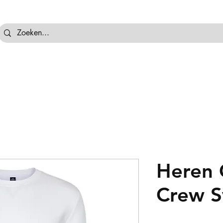
tassen
Hockeyballen
Hockeykeeper
Beschermi
Heren 
Crew S