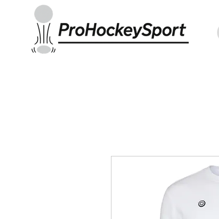
Indoor Sticks
Outdoor Sticks
Hockey