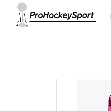
Indoor Sticks
Outdoor Sticks
Hockey