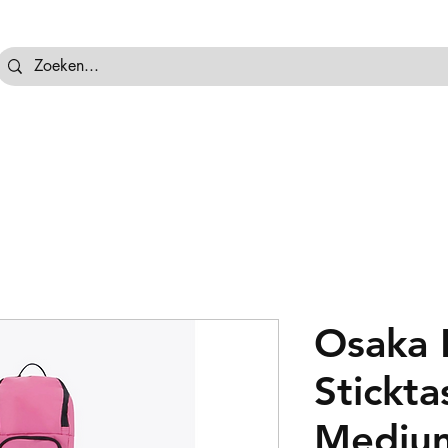
tassen
Hockeyballen
Hockeykeeper
Beschermi
Osaka 
Stickta
Mediu