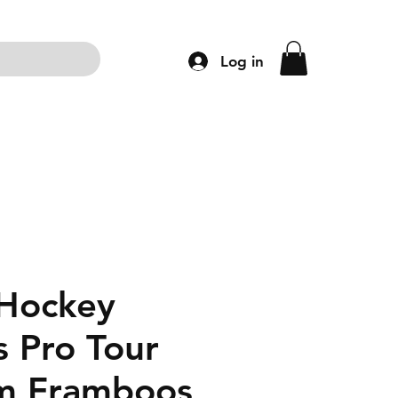
Log in
ng
Accessoires
Schoenen
Kleding
Hockey
s Pro Tour
m Framboos