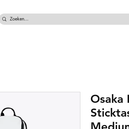
tassen
Hockeyballen
Hockeykeeper
Beschermi
Osaka 
Stickta
Mediu