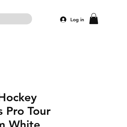
Log in
ng
Accessoires
Schoenen
Kleding
Hockey
s Pro Tour
m White