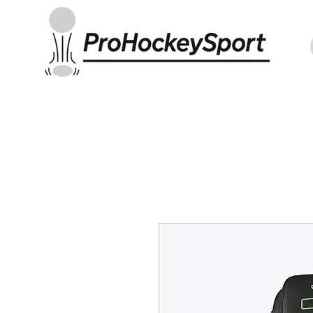
Indoor Sticks
Outdoor Sticks
Hockey