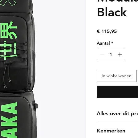
Black
Prijs
€ 115,95
Aantal
*
In winkelwagen
Alles over dit p
De Osaka Hockey Sti
Kenmerken
Black is ontworpen 