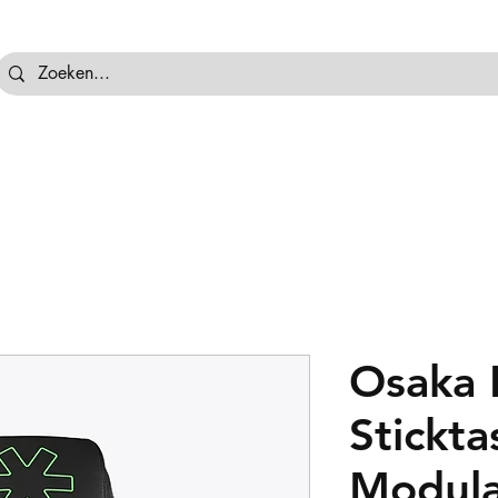
tassen
Hockeyballen
Hockeykeeper
Beschermi
Osaka 
Stickta
Modula