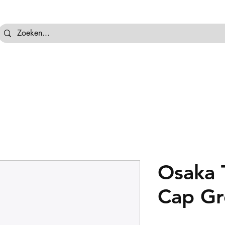
tassen
Hockeyballen
Hockeykeeper
Beschermi
Osaka 
Cap Gr