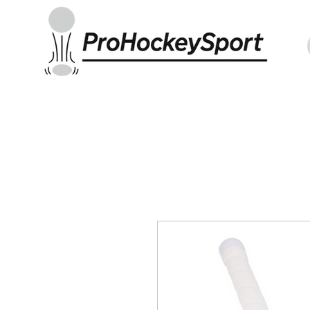
Indoor Sticks
Outdoor Sticks
Hockey