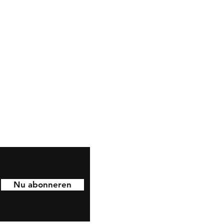
by sticks
van The Indian
nihockeysticks
van 18 inch
esign en zijn perfect voor
ste stick willen vasthouden.
Facebook
Instagram
Nu abonneren