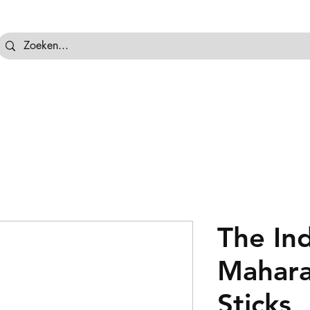
tassen
Hockeyballen
Hockeykeeper
Beschermi
The In
Mahara
Sticks