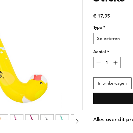
Prijs
€ 17,95
Type
*
Selecteren
Aantal
*
In winkelwagen
Alles over dit p
Laat de jongste ge