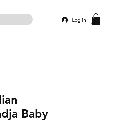
Log in
ng
Accessoires
Schoenen
Kleding
dian
dja Baby