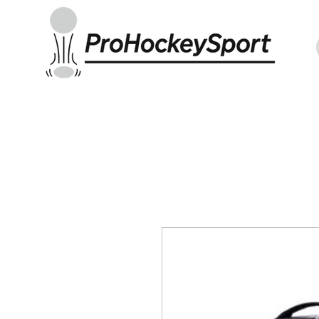
Indoor Sticks
Outdoor Sticks
Hockey