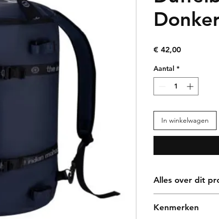
Donke
Prijs
€ 42,00
Aantal
*
In winkelwagen
Alles over dit p
De Duffel Bag PMX 
Kenmerken
duffel en een rugzak 