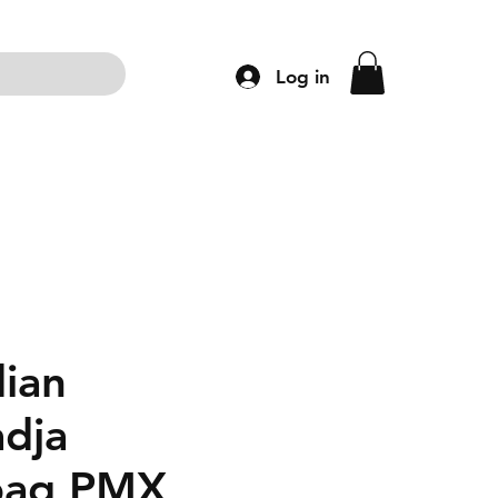
Log in
ng
Accessoires
Schoenen
Kleding
dian
dja
bag PMX