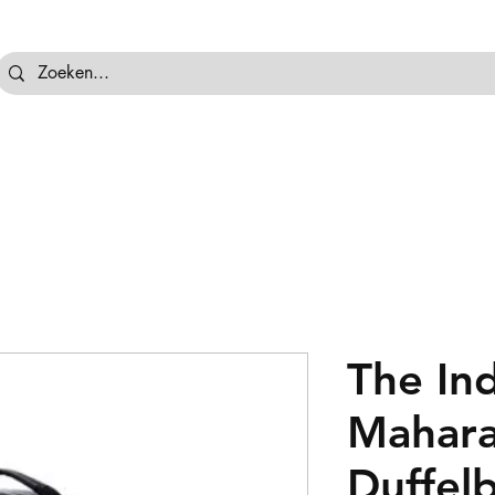
tassen
Hockeyballen
Hockeykeeper
Beschermi
The In
Mahara
Duffel