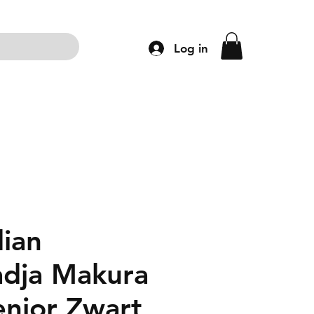
Log in
ng
Accessoires
Schoenen
Kleding
dian
dja Makura
enior Zwart