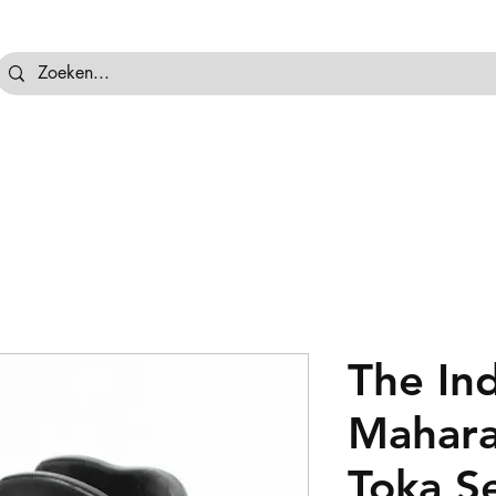
tassen
Hockeyballen
Hockeykeeper
Beschermi
The In
Mahara
Toka S