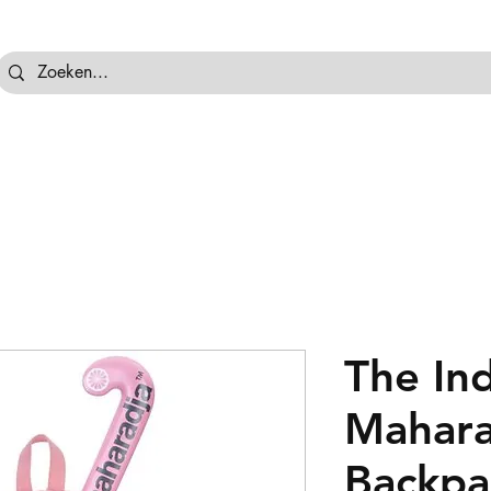
tassen
Hockeyballen
Hockeykeeper
Beschermi
The In
Mahara
Backpa