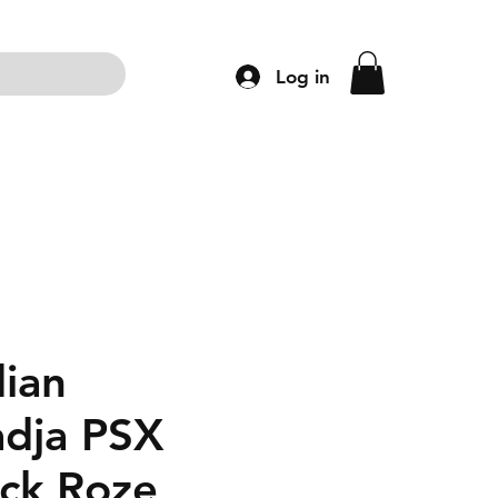
Log in
ng
Accessoires
Schoenen
Kleding
dian
dja PSX
ck Roze