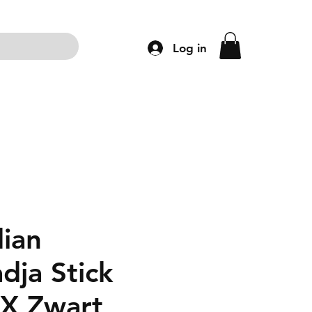
Log in
ng
Accessoires
Schoenen
Kleding
dian
dja Stick
X Zwart