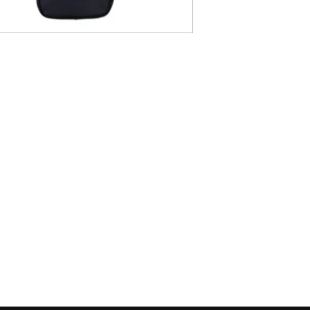
Twee grote voor
scheenbeschermer
Bovenvak voor wa
sleutelring
Twee mesh vakken
Versterkte onderk
Draagbaar als ru
Afmetingen: 90 ×
r
Contact:
E-mail:
ProHockeySport@outlook.com