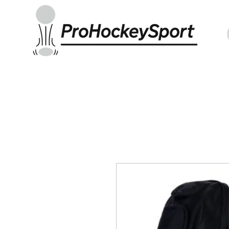
Indoor Sticks
Outdoor Sticks
Hockey