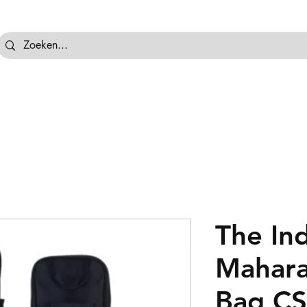
tassen
Hockeyballen
Hockeykeeper
Beschermi
The In
Mahara
Bag CS