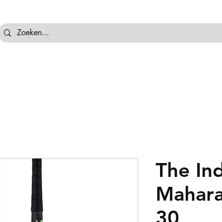
tassen
Hockeyballen
Hockeykeeper
Beschermi
The In
Mahara
30