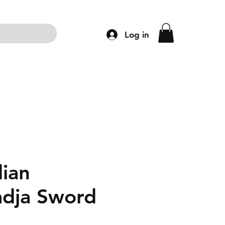
Log in
ng
Accessoires
Schoenen
Kleding
dian
dja Sword