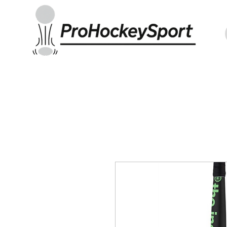
Indoor Sticks
Outdoor Sticks
Hockey