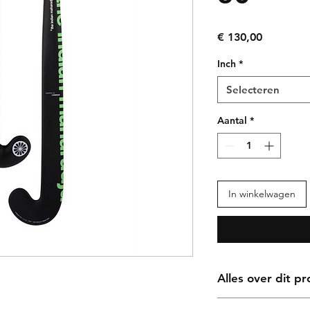
Prijs
€ 130,00
Inch
*
Selecteren
Aantal
*
In winkelwagen
Alles over dit p
De
Sword Series L